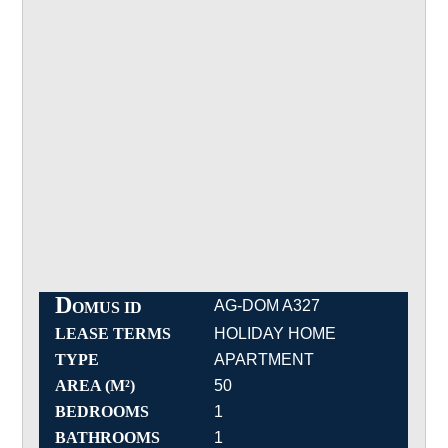
D
AG-DOM A327
OMUS ID
LEASE TERMS
HOLIDAY HOME
TYPE
APARTMENT
AREA (M²)
50
BEDROOMS
1
BATHROOMS
1