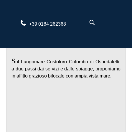
Skip
to
content
+39 0184 262368
S
ul Lungomare Cristoforo Colombo di Ospedaletti,
a due passi dai servizi e dalle spiagge, proponiamo
in affitto grazioso bilocale con ampia vista mare.