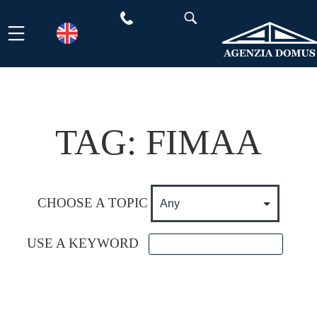
Skip
to
content
TAG:
FIMAA
CHOOSE A TOPIC
USE A KEYWORD