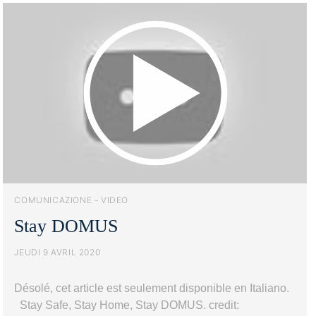
l’accès
à
la
plage
pendant
la
saison
2020
COMUNICAZIONE - VIDEO
Stay DOMUS
JEUDI 9 AVRIL 2020
Désolé, cet article est seulement disponible en Italiano.
Stay Safe, Stay Home, Stay DOMUS. credit: