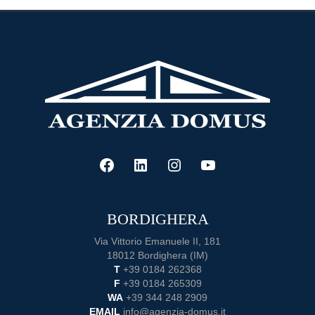
FACEBOOK
LINKEDIN
INSTAGRAM
YOUTUBE
BORDIGHERA
Via Vittorio Emanuele II, 181
18012 Bordighera (IM)
T
+39 0184 262368
F
+39 0184 265309
WA
+39 344 248 2909
EMAIL
info@agenzia-domus.it