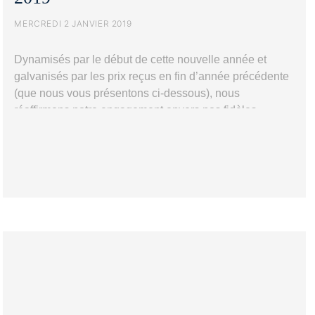
MERCREDI 2 JANVIER 2019
Dynamisés par le début de cette nouvelle année et
galvanisés par les prix reçus en fin d’année précédente
(que nous vous présentons ci-dessous), nous
réaffirmons notre engagement envers nos fidèles
clients, piliers de notre activité. Toujours prêts à
atteindre ensemble de nouveaux objectifs ambitieux,
nous restons résolument tournés vers l’avenir. Bonne
Prix
année 2019 à tous…
Poursuivre la lecture
2018
et
meilleurs
vœux
pour
2019