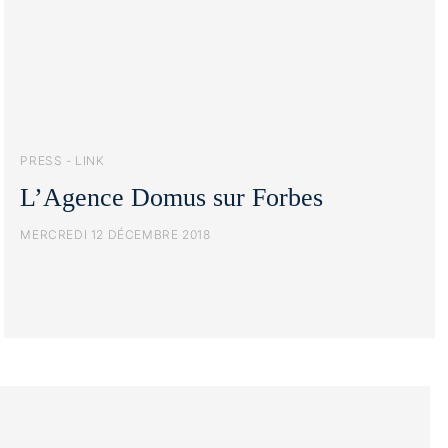
PRESS - LINK
L’Agence Domus sur Forbes
MERCREDI 12 DÉCEMBRE 2018
https://www.forbes.fr/mediasfrance/agence-domus-le-
meilleur-de-limmobilier-sur-la-riviera-dei-fiori