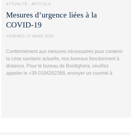
ATTUALITÀ - ARTICOLO
Mesures d’urgence liées à la
COVID-19
VENDREDI 27 MARS 2020
Conformément aux mesures nécessaires pour contenir
la crise sanitaire actuelle, nos bureaux fonctionnent à
distance. Pour le bureau de Bordighera, veuillez
appeler le +39 0184262368, envoyer un courriel à
info@agenzia-domus.it ou un message WhatsApp au
+39 344 248 2909. Pour le bureau d’Ospedaletti,
veuillez appeler le +39 0184688086, envoyer un
courriel à info.ospedaletti@agenzia-domus.it ou un…
Mesures
Poursuivre la lecture
d’urgence
liées
à