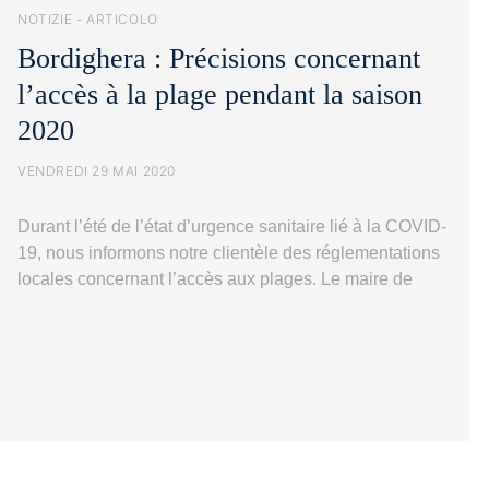
NOTIZIE - ARTICOLO
Bordighera : Précisions concernant
l’accès à la plage pendant la saison
2020
VENDREDI 29 MAI 2020
Durant l’été de l’état d’urgence sanitaire lié à la COVID-
19, nous informons notre clientèle des réglementations
locales concernant l’accès aux plages. Le maire de
Bordighera a pris des mesures en ce sens par l’arrêté n°
31 du 29 mai 2020. Voici un bref récapitulatif des
principales règles établies : Horaires Les plages,
qu’elles soient publiques, privées…
Poursuivre la
Bordighera
lecture
:
Précisions
concernant