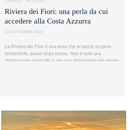
CONSIGLI - ARTICOLO
Riviera dei Fiori: una perla da cui
accedere alla Costa Azzurra
23 SETTEMBRE 2025
La Riviera dei Fiori è una terra che si lascia scoprire
lentamente, passo dopo passo. Non è solo una
destinazione geografica, ma una dimensione del vivere:
un intreccio di colori, profumi e suggestioni che si
imprimono nella memoria di chiunque vi metta piede. Il
mare azzurro, con i suoi riflessi cangianti, si fonde con
Riviera
il…
Continua a leggere
dei
Fiori:
una
perla
da
cui