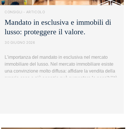
CONSIGLI - ARTICOLO
Mandato in esclusiva e immobili di
lusso: proteggere il valore.
30 GIUGNO 2026
L’importanza del mandato in esclusiva nel mercato
immobiliare del lusso. Nel mercato immobiliare esiste
una convinzione molto diffusa: affidare la vendita della
propria casa a più agenzie può aumentare le possibilità
di trovare un acquirente. Inizialmente può sembrare un
ragionamento logico. Più intermediari, più annunci, più
persone coinvolte, più occasioni. Eppure, quando si
Mandato
parla di…
Continua a leggere
in
esclusiva
e