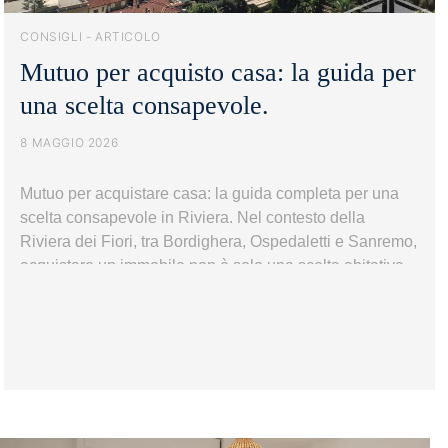
CONSIGLI - ARTICOLO
Mutuo per acquisto casa: la guida per
una scelta consapevole.
8 MAGGIO 2026
Mutuo per acquistare casa: la guida completa per una
scelta consapevole in Riviera. Nel contesto della
Riviera dei Fiori, tra Bordighera, Ospedaletti e Sanremo,
acquistare un immobile non è solo una scelta abitativa,
ma spesso anche un investimento legato alla qualità
della vita e alla valorizzazione del territorio. In questo
scenario, comprendere il mutuo diventa…
Continua a
Mutuo
leggere
per
acquisto
casa: