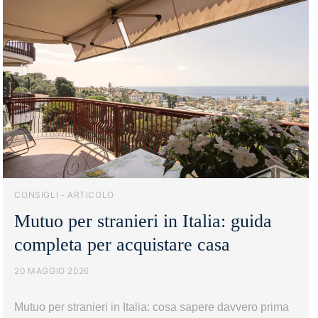
immobili
di
lusso:
proteggere
il
valore.
CONSIGLI - ARTICOLO
Mutuo per stranieri in Italia: guida
completa per acquistare casa
20 MAGGIO 2026
Mutuo per stranieri in Italia: cosa sapere davvero prima