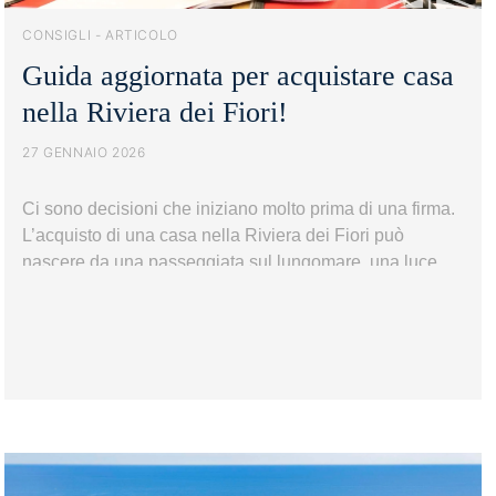
CONSIGLI - ARTICOLO
Guida aggiornata per acquistare casa
nella Riviera dei Fiori!
27 GENNAIO 2026
Ci sono decisioni che iniziano molto prima di una firma.
L’acquisto di una casa nella Riviera dei Fiori può
nascere da una passeggiata sul lungomare, una luce
particolare che colpisce nel tardo pomeriggio, la
sensazione – difficile da spiegare – che quel luogo
possa diventare parte della propria vita. Bordighera,
Guid
Ospedaletti e Sanremo non sono…
Continua a leggere
aggio
per
acqui
casa