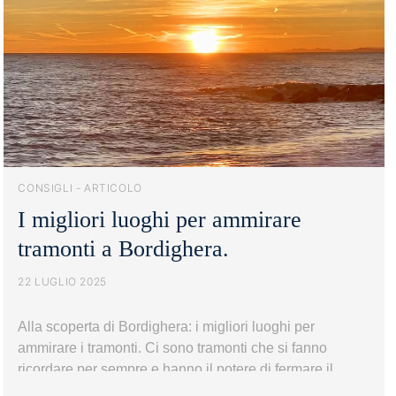
accedere
alla
Costa
Azzurra
CONSIGLI - ARTICOLO
I migliori luoghi per ammirare
tramonti a Bordighera.
22 LUGLIO 2025
Alla scoperta di Bordighera: i migliori luoghi per
ammirare i tramonti. Ci sono tramonti che si fanno
ricordare per sempre e hanno il potere di fermare il
tempo, tingere il cielo di sfumature che sembrano uscite