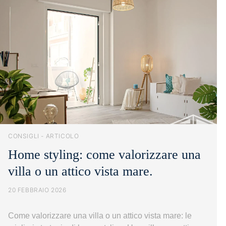
la
guida
per
una
scelta
consapevole.
CONSIGLI - ARTICOLO
Home styling: come valorizzare una
villa o un attico vista mare.
20 FEBBRAIO 2026
Come valorizzare una villa o un attico vista mare: le