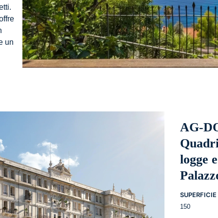
tti.
offre
n
e un
e
AG-DO
Quadri
logge e
Palaz
SUPERFICIE 
150