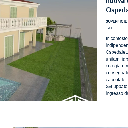
nuova 
ivato,
Ospeda
sta
re,
SUPERFICIE 
190
ndita
In contesto
pedaletti
indipendent
Ospedaletti
unifamiliar
con giardin
consegnato
capitolato 
Sviluppato 
ingresso 