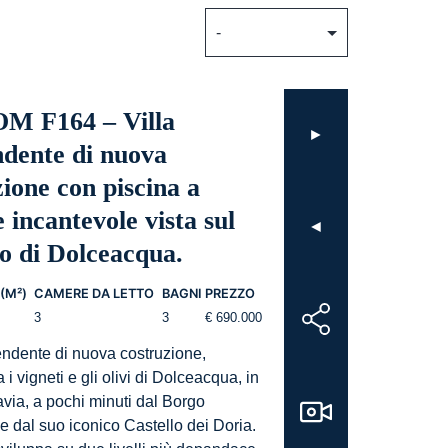
M F164 – Villa
►
ndente di nuova
zione con piscina a
e incantevole vista sul
◄
lo di Dolceacqua.
(M²)
CAMERE DA LETTO
BAGNI
PREZZO
3
3
€ 690.000
pendente di nuova costruzione,
 i vigneti e gli olivi di Dolceacqua, in
tavia, a pochi minuti dal Borgo
e dal suo iconico Castello dei Doria.