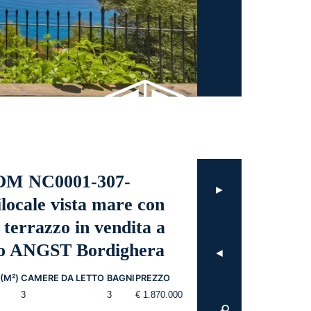
sul
Castello
di
Dolceacqua.
M NC0001-307-
►
locale vista mare con
 terrazzo in vendita a
zo ANGST Bordighera
◄
(M²)
CAMERE DA LETTO
BAGNI
PREZZO
3
3
€ 1.870.000