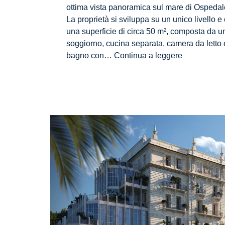
ottima vista panoramica sul mare di Ospedale
La proprietà si sviluppa su un unico livello e 
una superficie di circa 50 m², composta da u
soggiorno, cucina separata, camera da letto 
AG-
bagno con…
Continua a leggere
DOM
1545
–
Casa
indipendent
con
vista
mare
e
giardino
privato