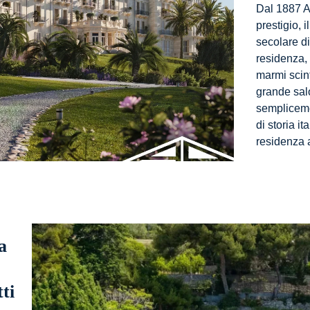
Dal 1887 A
prestigio, 
secolare di
residenza,
marmi scint
grande salo
semplicem
di storia it
residenza 
a
ti