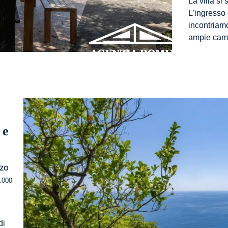
La villa si
L’ingresso 
incontriam
ampie ca
 e
ZZO
.000
di