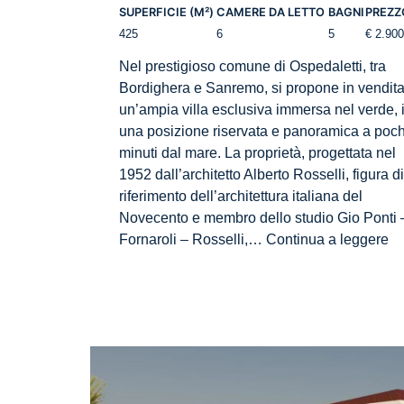
SUPERFICIE (M²)
CAMERE DA LETTO
BAGNI
PREZZ
425
6
5
€ 2.90
Nel prestigioso comune di Ospedaletti, tra
Bordighera e Sanremo, si propone in vendit
un’ampia villa esclusiva immersa nel verde, 
una posizione riservata e panoramica a poch
minuti dal mare. La proprietà, progettata nel
1952 dall’architetto Alberto Rosselli, figura di
riferimento dell’architettura italiana del
Novecento e membro dello studio Gio Ponti 
A
Fornaroli – Rosselli,…
Continua a leggere
D
15
–
A
vil
co
gi