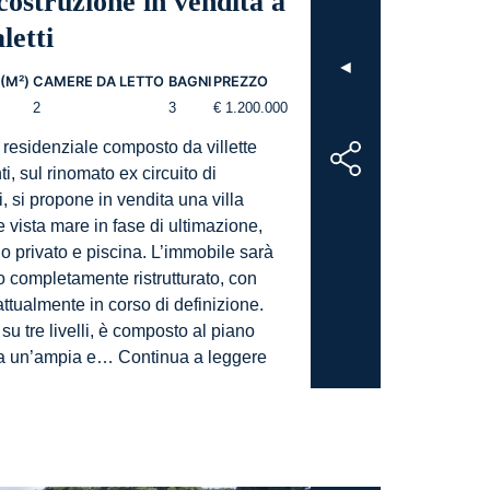
costruzione in vendita a
letti
◄
(M²)
CAMERE DA LETTO
BAGNI
PREZZO
2
3
€ 1.200.000
 residenziale composto da villette
i, sul rinomato ex circuito di
, si propone in vendita una villa
e vista mare in fase di ultimazione,
o privato e piscina. L’immobile sarà
 completamente ristrutturato, con
attualmente in corso di definizione.
su tre livelli, è composto al piano
AG-
da un’ampia e…
Continua a leggere
DOM
1411
/
7B
–