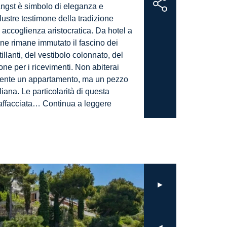
ngst è simbolo di eleganza e
illustre testimone della tradizione
 accoglienza aristocratica. Da hotel a
 ne rimane immutato il fascino dei
illanti, del vestibolo colonnato, del
ne per i ricevimenti. Non abiterai
ente un appartamento, ma un pezzo
aliana. Le particolarità di questa
AG-
affacciata…
Continua a leggere
DOM
NC0001-
307-
Quadrilocale
vista
mare
►
con
logge
e
terrazzo