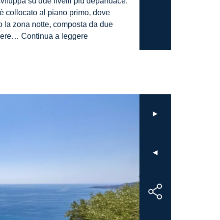
 sviluppa su due livelli più depandace.
è collocato al piano primo, dove
o la zona notte, composta da due
AG-
mere…
Continua a leggere
DOM
F164
–
Villa
indipendente
di
►
nuova
costruzione
con
◄
piscina
a
sfioro
e
incantevole
vista