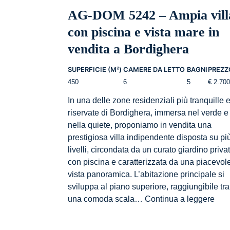
AG-DOM 5242 – Ampia vill
con piscina e vista mare in
vendita a Bordighera
SUPERFICIE (M²)
CAMERE DA LETTO
BAGNI
PREZZ
450
6
5
€ 2.70
In una delle zone residenziali più tranquille 
riservate di Bordighera, immersa nel verde e
nella quiete, proponiamo in vendita una
prestigiosa villa indipendente disposta su pi
livelli, circondata da un curato giardino priva
con piscina e caratterizzata da una piacevol
vista panoramica. L’abitazione principale si
sviluppa al piano superiore, raggiungibile tr
AG-
una comoda scala…
Continua a leggere
DO
524