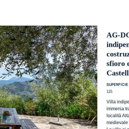
AG-DO
indipe
costru
sfioro 
Castel
SUPERFICIE 
115
Villa indi
immersa tra
località Al
medievale 