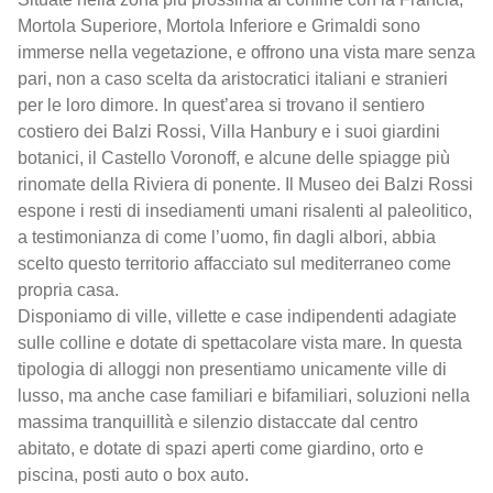
Mortola Superiore, Mortola Inferiore e Grimaldi sono
immerse nella vegetazione, e offrono una vista mare senza
pari, non a caso scelta da aristocratici italiani e stranieri
per le loro dimore. In quest’area si trovano il sentiero
costiero dei Balzi Rossi, Villa Hanbury e i suoi giardini
botanici, il Castello Voronoff, e alcune delle spiagge più
rinomate della Riviera di ponente. Il Museo dei Balzi Rossi
espone i resti di insediamenti umani risalenti al paleolitico,
a testimonianza di come l’uomo, fin dagli albori, abbia
scelto questo territorio affacciato sul mediterraneo come
propria casa.
Disponiamo di ville, villette e case indipendenti adagiate
sulle colline e dotate di spettacolare vista mare. In questa
tipologia di alloggi non presentiamo unicamente ville di
lusso, ma anche case familiari e bifamiliari, soluzioni nella
massima tranquillità e silenzio distaccate dal centro
abitato, e dotate di spazi aperti come giardino, orto e
piscina, posti auto o box auto.