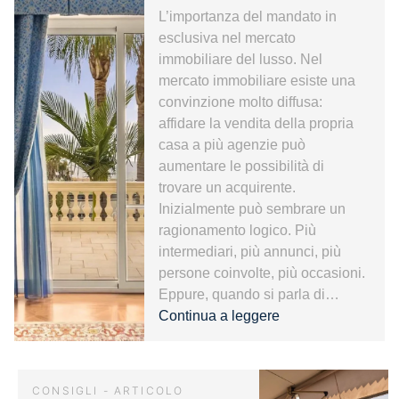
L’importanza del mandato in
esclusiva nel mercato
immobiliare del lusso. Nel
mercato immobiliare esiste una
convinzione molto diffusa:
affidare la vendita della propria
casa a più agenzie può
aumentare le possibilità di
trovare un acquirente.
Inizialmente può sembrare un
ragionamento logico. Più
intermediari, più annunci, più
persone coinvolte, più occasioni.
Eppure, quando si parla di…
Mandato
Continua a leggere
in
esclusiva
e
CONSIGLI - ARTICOLO