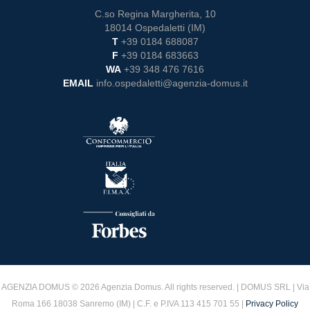
C.so Regina Margherita, 10
18014 Ospedaletti (IM)
T
+39 0184 688087
F
+39 0184 683663
WA
+39 348 476 7616
EMAIL
info.ospedaletti@agenzia-domus.it
AGENZIA DOMUS © 2026 Agenzia Domus. All rights reserved. | DOMUS SRL | Via
Roma 166 18038 Sanremo (IM) | C.F. e P.IVA 113 415 701 55 |
Privacy Policy