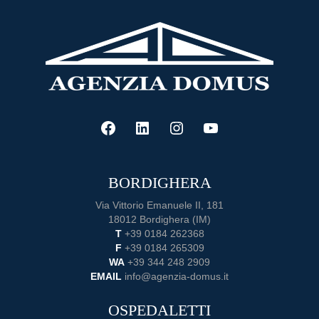
complet
per
acquist
casa
FACEBOOK
LINKEDIN
INSTAGRAM
YOUTUBE
BORDIGHERA
Via Vittorio Emanuele II, 181
18012 Bordighera (IM)
T
+39 0184 262368
F
+39 0184 265309
WA
+39 344 248 2909
EMAIL
info@agenzia-domus.it
OSPEDALETTI