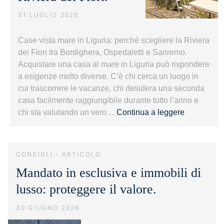
31 LUGLIO 2026
Case vista mare in Liguria: perché scegliere la Riviera
dei Fiori tra Bordighera, Ospedaletti e Sanremo.
Acquistare una casa al mare in Liguria può rispondere
a esigenze molto diverse. C’è chi cerca un luogo in
cui trascorrere le vacanze, chi desidera una seconda
casa facilmente raggiungibile durante tutto l’anno e
Case
chi sta valutando un vero…
Continua a leggere
vista
mare
in
CONSIGLI - ARTICOLO
Liguria:
Mandato in esclusiva e immobili di
guida
alla
lusso: proteggere il valore.
Riviera
dei
30 GIUGNO 2026
Fiori.