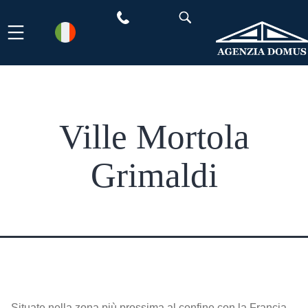
Salta
al
contenuto
Ville Mortola
Grimaldi
Situate nella zona più prossima al confine con la Francia,