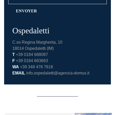
Ospedaletti
C.so Regina Margherita, 10
18014 Ospedaletti (IM)
T
+39 0184 688087
F
+39 0184 683663
WA
+39 348 476 7616
EMAIL
info.ospedaletti@agenzia-domus.it