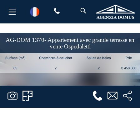
Aller
au
contenu
AG-DOM 1370- Appartement avec grande terrasse en
vente Ospedaletti
Surface (m²)
Chambres à coucher
Salles de bains
Prix
85
2
2
€ 450.000