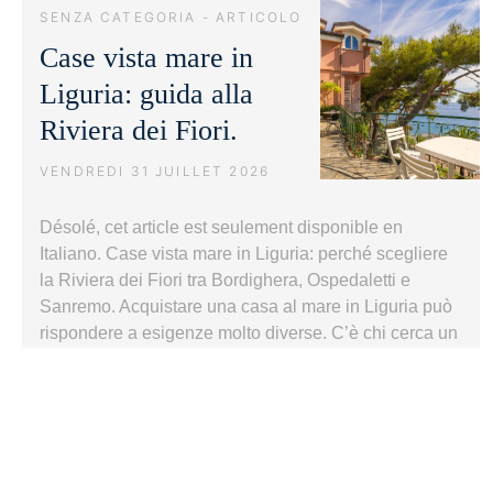
SENZA CATEGORIA - ARTICOLO
Case vista mare in
Liguria: guida alla
Riviera dei Fiori.
VENDREDI 31 JUILLET 2026
Désolé, cet article est seulement disponible en
Italiano. Case vista mare in Liguria: perché scegliere
la Riviera dei Fiori tra Bordighera, Ospedaletti e
Sanremo. Acquistare una casa al mare in Liguria può
rispondere a esigenze molto diverse. C’è chi cerca un
luogo in cui trascorrere le vacanze, chi desidera una
seconda casa facilmente raggiungibile durante…
Case
Poursuivre la lecture
vista
mare
in