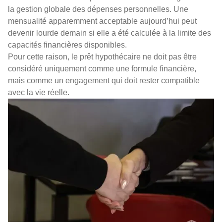
la gestion globale des dépenses personnelles. Une
mensualité apparemment acceptable aujourd’hui peut
devenir lourde demain si elle a été calculée à la limite des
capacités financières disponibles.
Pour cette raison, le prêt hypothécaire ne doit pas être
considéré uniquement comme une formule financière,
mais comme un engagement qui doit rester compatible
avec la vie réelle.