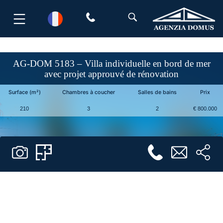
Aller
au
contenu
AG-DOM 5183 – Villa individuelle en bord de mer
avec projet approuvé de rénovation
Surface (m²)
Chambres à coucher
Salles de bains
Prix
210
3
2
€ 800.000