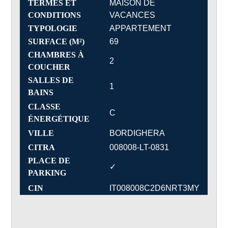
TERMES ET
MAISON DE
CONDITIONS
VACANCES
TYPOLOGIE
APPARTEMENT
SURFACE (M²)
69
CHAMBRES À
2
COUCHER
SALLES DE
1
BAINS
CLASSE
C
ÉNERGÉTIQUE
VILLE
BORDIGHERA
CITRA
008008-LT-0831
PLACE DE
✓
PARKING
CIN
IT008008C2D6NRT3MY